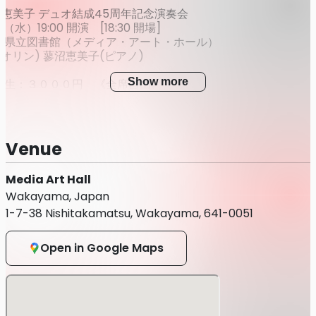
蓼沼恵美子 デュオ結成45周年記念演奏会
（水）19:00 開演 [18:30 開場]
山県立図書館（メディア・アート・ホール）
オリン) 蓼沼恵美子(ピアノ)
Show more
学生：３０００円 《全席自由》
文化情報センター 073-436-9530
zuki SAWA , violin
Venue
を始める。 東京藝術大学音楽学部卒業、 同大学大学院修了。
ニャフスキ等の国際コンクールに入賞。 蓼沼恵美子とのデュオ
Media Art Hall
部門第3位受賞。 イザイ・メダル、 ボルドー音楽祭金メダル
Wakayama, Japan
在外研修員としてロンドンヘ留学。 音楽の殿堂ウイグモア・ホー
。84年東京藝術大学に迎えられるとともに本格的な演奏活動を
1-7-38 Nishitakamatsu, Wakayama, 641-0051
王立音楽院に派造され、 さらに研鑽を重ねた。 この時期、 ア
り澤クヮルテットを結成。 96年より指揮活動を開始。 九州交
Open in Google Maps
札幌交響楽団、 紀尾井シンフォニエッタ等にも客演し好評を描す
楽四重奏団メンバーとの共演を始め、 グスタフ・ マーラー弦楽
弦楽四重奏団、 ヘンシェル弦楽四重奏団等と共演。 ヘンシェルQ
楽五重奏曲》変ホ長調の世界初演および世界初録音を行った他、
イヴァリウス・コレクションで第２ヴィオラを担当した。 04