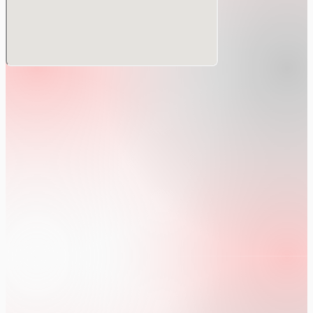
立音楽院名誉教授、 東京藝術大学長。
iko TADENUMA, piano
を経て、 東京藝術大学を首席卒業。 「安宅賞」受賞。 同大
・クルチョ女史に師事。 1983年、 ミュンヘン国際コンクール
入賞。 これまでに、 国内外の著名アーティストと 多数共演
クフモ、サヴォンリンナ、 イギリスの湖水地方、 アメリカのボ
クなど、 国内外の音楽祭に招聘されるほか、 NHK-FM、 BBC
明美とのピアノデュオによるリサイタルを開催。 06年にはCD 
ユニオン）をリリース。 同年、 澤和樹とのデュオ結成30周
：ヴァイオリンとピアノのためのソナタ全曲チクルス」 を日本
さめる。 11年1月、 ヘンシェル弦楽四重奏団との共演によるC
曲」をキングレコードよりリリース、 音楽誌上で高い評価を受ける。
 シューマン、 ブラームスをうたう」シリーズのライヴCDは
介されている。現在、 洗足学園音楽大学、 桐朋学園芸術短期
======================================
】
歌山市民会館/LURU MUSIC
化情報センター（取り置き）
祝日及び振替休日は開館し翌日が休館）館内整理日（毎月第2木