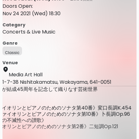
Doors Open:
Nov 24 2021 (Wed) 18:30
Category
Concerts & Live Music
Genre
Classic
Venue
Media Art Hall
1-7-38 Nishitakamatsu, Wakayama, 641-0051
オが結成45周年を記念して織りなす芸術世界
イオリンとビアノのためのソナタ第40番》変口長調K.454
ァイオリンとピアノのためのソナタ第10番》卜長調Op.96
スの不滅性への讃歌》
オリンとビアノのためのソナタ第2番》二短調Op.121